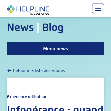
Skip
to
content
News
|
Blog
Menu news
Retour à la liste des articles
Expérience utilisateur
Infogérance : quand