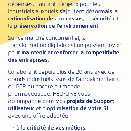
dépenses… autant d’enjeux pour les
industriels auxquels s’ajoutent désormais la
rationalisation des processus
, la
sécurité
et
la
préservation de l’environnement
.
Sur ce marché concurrentiel, la
transformation digitale est un puissant levier
pour
maintenir et renforcer la compétitivité
des entreprises
.
Collaborant depuis plus de 20 ans avec de
grands industriels issus de l’agroalimentaire,
du BTP ou encore du monde
pharmaceutique, HELPLINE vous
accompagne dans vos
projets de Support
utilisateur
et d’
optimisation de votre SI
avec une offre adaptée :
à la
criticité de vos métiers