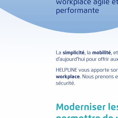
workplace agile e
performante
La
simplicité
, la
mobilité
, e
d’aujourd’hui pour offrir a
HELPLINE vous apporte son
workplace
. Nous prenons e
sécurité.
Moderniser les