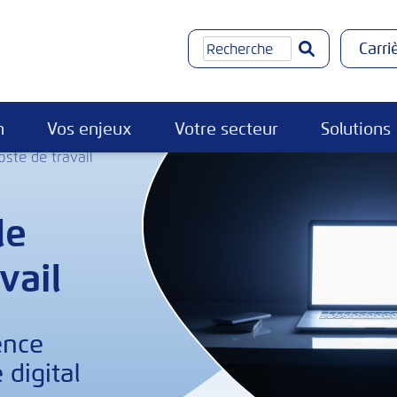
Rechercher
Carri
n
Vos enjeux
Votre secteur
Solutions
ste de travail
le
vail
ence
digital