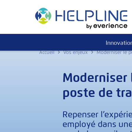
Skip
to
content
Innovatio
Accueil
Vos enjeux
Moderniser le po
Moderniser 
poste de tra
Repenser l’expéri
employé dans une 