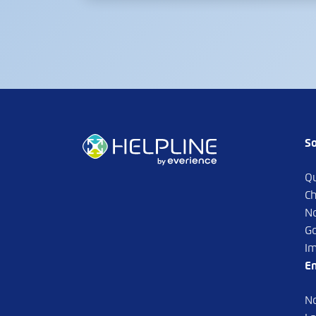
So
Q
Ch
N
G
Im
En
N