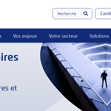
Rechercher
Carri
n
Vos enjeux
Votre secteur
Solutions
ires
res et