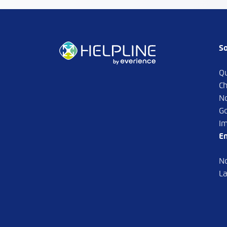
So
Q
Ch
N
G
Im
En
N
La