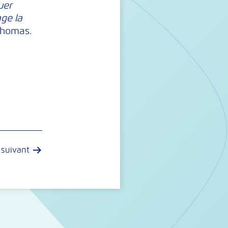
uer
ge la
 Thomas.
suivant