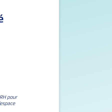
é
 RH pour
l’espace