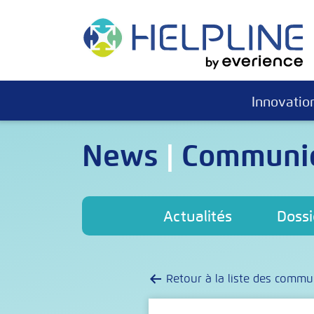
Skip
to
content
Innovatio
News
|
Communiq
Actualités
Dossi
Retour à la liste des comm