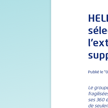
HEL
séle
l’ex
supp
Publié le 
Le group
fragilisé
ses 360 é
de seulem