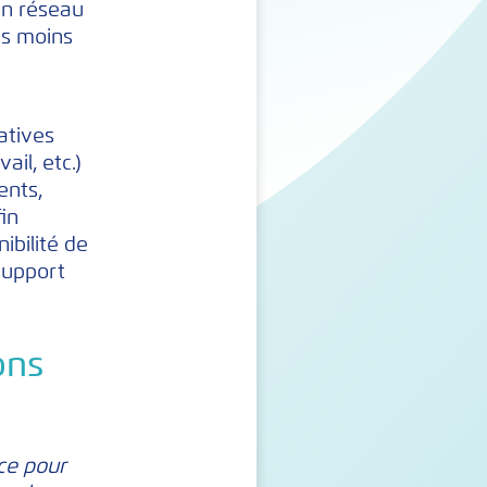
un réseau
as moins
atives
il, etc.)
ents,
fin
ibilité de
support
ons
ce pour