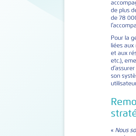
accompag
de plus d
de 78 000
l’accomp
Pour la g
liées aux
et aux ré
etc.), em
d’assurer
son systè
utilisateur
Remod
strat
«
Nous so