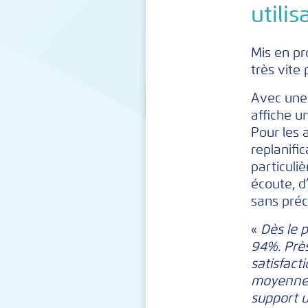
utilis
Mis en pr
très vite
Avec une 
affiche u
Pour les 
replanifi
particuli
écoute, d
sans pré
«
Dès le 
94%. Près
satisfact
moyennes
support u