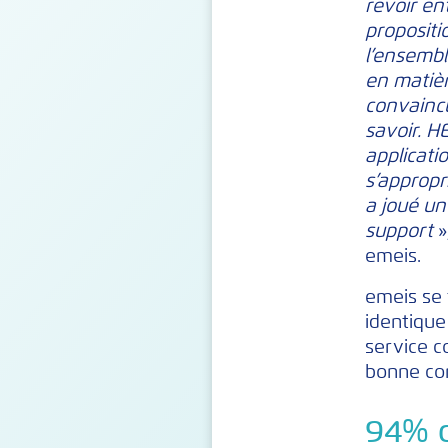
revoir en
propositi
l’ensembl
en matièr
convaincu
savoir. H
applicati
s’appropr
a joué un
support
»
emeis.
emeis se 
identique
service c
bonne con
94% d