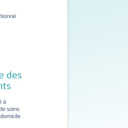
ctionné
e des
nts
é à
 de soins
 domicile