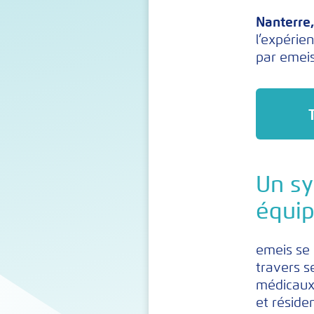
Nanterre,
l’expérie
par emeis
Un sy
équip
emeis se 
travers s
médicaux 
et réside