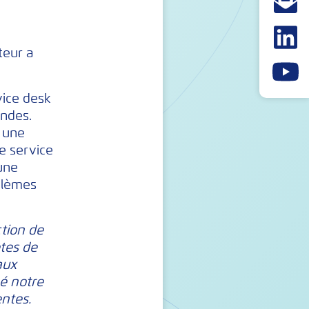
teur a
vice desk
ondes.
, une
e service
’une
oblèmes
ction de
êtes de
aux
é notre
entes.